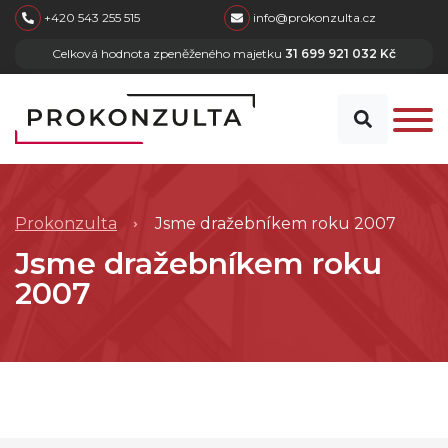
skip to main content
+420 543 255 515
info@prokonzulta.cz
Celková hodnota zpeněženého majetku
31 699 921 032 Kč
Prokonzulta
Jsme dražebníkem roku 2007
Jsme dražebníkem roku
2007