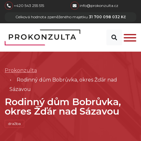
skip to main content
+420 543 255 515
info@prokonzulta.cz
Celková hodnota zpeněženého majetku
31 700 098 032 Kč
Prokonzulta
Rodinný dům Bobrůvka, okres Žďár nad
Sázavou
Rodinný dům Bobrůvka,
okres Žďár nad Sázavou
dražba