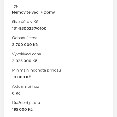
Typ
Nemovité věci > Domy
číslo účtu v Kč
131-9300237/0100
Odhadní cena
2 700 000 Kč
Vyvolávací cena
2 025 000 Kč
Minimální hodnota příhozu
10 000 Kč
Aktuální příhoz
0 Kč
Dražební jistota
195 000 Kč