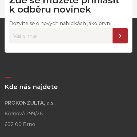
Zde se můžete přihlásit
k odběru novinek
Dozvíte se o nových nabídkách jako první.
Kde nás najdete
PROKONZULTA, a.s.
Křenová 299/26,
602 00 Brno